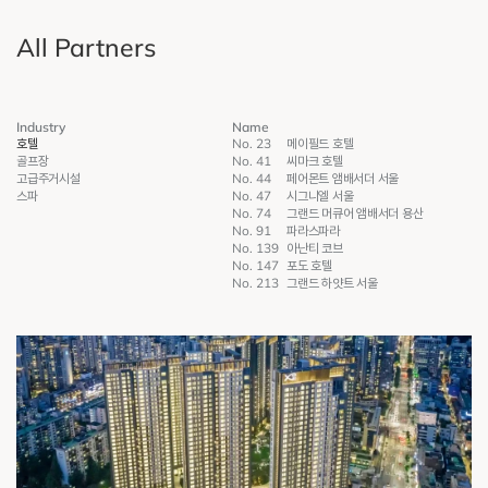
All Partners
Industry
Name
No. 23
호텔
메이필드 호텔
No. 41
골프장
씨마크 호텔
No. 44
고급주거시설
페어몬트 앰배서더 서울
No. 47
스파
시그니엘 서울
No. 74
그랜드 머큐어 앰배서더 용산
No. 91
파라스파라
No. 139
아난티 코브
No. 147
포도 호텔
No. 213
그랜드 하얏트 서울